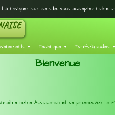
ant à naviguer sur ce site, vous acceptez notre ut
NAISE
Evénements
Technique
Tarifs/Goodies
▼
▼
Bienvenue
onnaître notre Association et de promouvoir la 