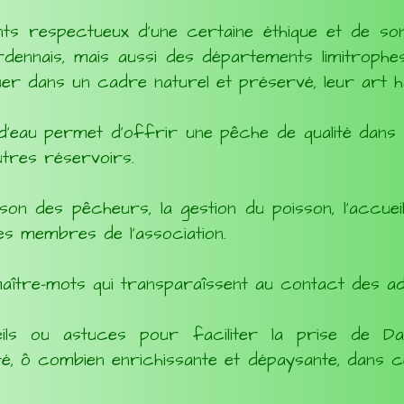
ts respectueux d’une certaine éthique et de son
ennais, mais aussi des départements limitrophes
er dans un cadre naturel et préservé, leur art hal
 d'eau permet d'offrir une pêche de qualité dan
utres réservoirs.
ison des pêcheurs, la gestion du poisson, l'accuei
s membres de l'association.
s maître-mots qui transparaîssent au contact des a
ils ou astuces pour faciliter la prise de D
é, ô combien enrichissante et dépaysante, dans ce